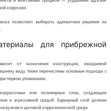
менты и монтажные профили — ухудшение адгезии
ной коррозии.
риска позволяет выбирать адекватные решения на
.
атериалы для прибрежной
висит от назначения конструкции, ожидаемой
нешнему виду. Ниже перечислены основные подходы с
при первом упоминании.
окрасочные или полимерные слои, создающие
лом и агрессивной средой. Барьерный слой должен
 нагрузкам и щелевой коррозионосной среде.