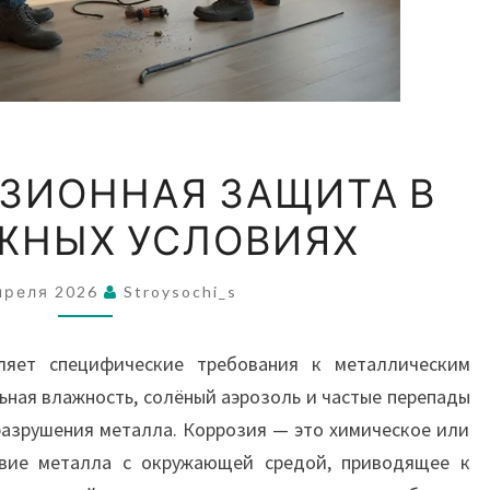
АНТИКОРРОЗИОННАЯ
ЗИОННАЯ ЗАЩИТА В
ЗАЩИТА
ЖНЫХ УСЛОВИЯХ
В
ПРИБРЕЖНЫХ
УСЛОВИЯХ
преля 2026
Stroysochi_s
яет специфические требования к металлическим
ьная влажность, солёный аэрозоль и частые перепады
разрушения металла. Коррозия — это химическое или
твие металла с окружающей средой, приводящее к