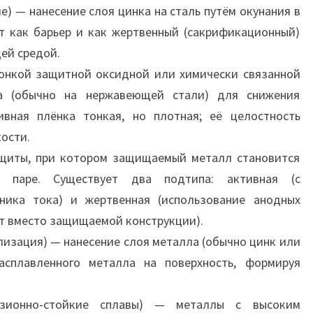
е) — нанесение слоя цинка на сталь путём окунания в
т как барьер и как жертвенный (сакрификационный)
ей средой.
онкой защитной оксидной или химически связанной
а (обычно на нержавеющей стали) для снижения
ивная плёнка тонкая, но плотная; её целостность
ости.
щиты, при котором защищаемый металл становится
й паре. Существует два подтипа: активная (с
ника тока) и жертвенная (использование анодных
т вместо защищаемой конструкции).
изация) — нанесение слоя металла (обычно цинк или
асплавленного металла на поверхность, формируя
зионно-стойкие сплавы) — металлы с высоким